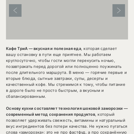
Предыдущий слайд
Следую
Кафе ТриA — вкусная и полезная еда
, которая сделает
вашу остановку в пути еще приятнее. Мы работаем
круглосуточно, чтобы гости могли перекусить ночью,
позавтракать перед дорогой или полноценно поужинать
после длительного маршрута. В меню — горячие первые и
вторые блюда, сытные завтраки, супы, десерты и
качественный кофе. Мы стремимся к тому, чтобы питание
в дороге было не просто быстрым, а вкусным и
сбалансированным.
Основу кухни составляет технология шоковой заморозки —
современный метод сохранения продуктов
, который
позволяет удерживать свежесть, витамины и натуральный
вкус ингредиентов без потери качества. Не нужно пугаться
слова «заморозка»: это не про фастфуд, а про сохранённую