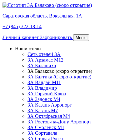
Саратовская область,
Вокзальная, 1А
+7 (845) 322-18-14
Личный кабинет
Забронировать
Меню
Наши отели
Сеть отелей 3А
ЗА Арзамас М12
3А Балашиха
3А Балаково (скоро открытие)
3А Балтика (Скоро открытие)
3А Валдай М11
3А Владимир
ЗА Горячий Ключ
3А Задонск М4
3А Казань Аэропорт
3А Казань M7
3А Октябрьская М4
3А Ростов-на-Дону Аэропорт
ЗА Смоленск М1
ЗА Сортавала
3А Старая Русса