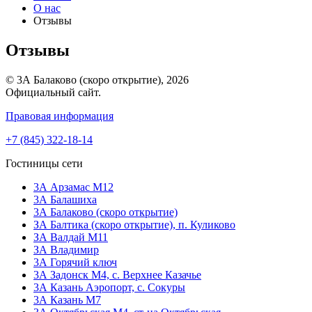
О нас
Отзывы
Отзывы
© 3А Балаково (скоро открытие), 2026
Официальный сайт.
Правовая информация
+7 (845) 322-18-14
Гостиницы сети
3А Арзамас М12
3А Балашиха
3А Балаково (скоро открытие)
ЗА Балтика (скоро открытие),
п. Куликово
ЗА Валдай M11
ЗА Владимир
3А Горячий ключ
3А Задонск М4,
с. Верхнее Казачье
3А Казань Аэропорт,
с. Сокуры
3А Казань М7