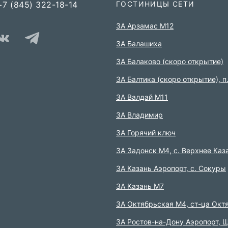
+7 (845) 322-18-14
ГОСТИНИЦЫ СЕТИ
3А Арзамас М12
3А Балашиха
3А Балаково (скоро открытие)
ЗА Балтика (скоро открытие),
п
ЗА Валдай M11
ЗА Владимир
3А Горячий ключ
3А Задонск М4,
с. Верхнее Каз
3А Казань Аэропорт,
с. Сокуры
3А Казань М7
3А Октябрьская М4,
ст-ца Окт
3А Ростов-на-Дону Аэропорт,
Щ