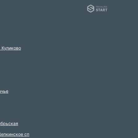
Tra
. Куликово
ачье
ябрьская
епкинское сп