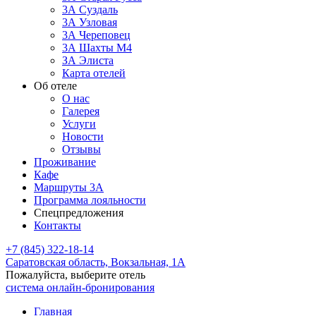
3А Суздаль
3А Узловая
3А Череповец
3А Шахты М4
ЗА Элиста
Карта отелей
Об отеле
О нас
Галерея
Услуги
Новости
Отзывы
Проживание
Кафе
Маршруты 3А
Программа лояльности
Спецпредложения
Контакты
+7 (845) 322-18-14
Саратовская область,
Вокзальная, 1А
Пожалуйста, выберите отель
система онлайн-бронирования
Главная