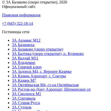
© 3А Балаково (скоро открытие), 2026
Официальный сайт.
Правовая информация
+7 (845) 322-18-14
Гостиницы сети
3А Арзамас М12
3А Балашиха
3А Балаково (скоро открытие)
ЗА Балтика (скоро открытие),
п. Куликово
ЗА Валдай M11
ЗА Владимир
3А Горячий ключ
3А Задонск М4,
с. Верхнее Казачье
3А Казань Аэропорт,
с. Сокуры
3А Казань М7
3А Октябрьская М4,
ст-ца Октябрьская
3А Ростов-на-Дону Аэропорт,
Щепкинское сп
ЗА Смоленск М1
3А Сортавала
3А Старая Русса
3А Суздаль