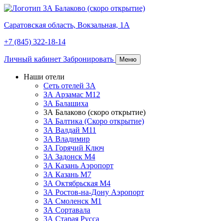
Саратовская область,
Вокзальная, 1А
+7 (845) 322-18-14
Личный кабинет
Забронировать
Меню
Наши отели
Сеть отелей 3А
ЗА Арзамас М12
3А Балашиха
3А Балаково (скоро открытие)
3А Балтика (Скоро открытие)
3А Валдай М11
3А Владимир
ЗА Горячий Ключ
3А Задонск М4
3А Казань Аэропорт
3А Казань M7
3А Октябрьская М4
3А Ростов-на-Дону Аэропорт
ЗА Смоленск М1
ЗА Сортавала
3А Старая Русса