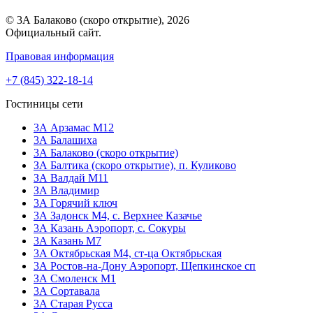
© 3А Балаково (скоро открытие), 2026
Официальный сайт.
Правовая информация
+7 (845) 322-18-14
Гостиницы сети
3А Арзамас М12
3А Балашиха
3А Балаково (скоро открытие)
ЗА Балтика (скоро открытие),
п. Куликово
ЗА Валдай M11
ЗА Владимир
3А Горячий ключ
3А Задонск М4,
с. Верхнее Казачье
3А Казань Аэропорт,
с. Сокуры
3А Казань М7
3А Октябрьская М4,
ст-ца Октябрьская
3А Ростов-на-Дону Аэропорт,
Щепкинское сп
ЗА Смоленск М1
3А Сортавала
3А Старая Русса