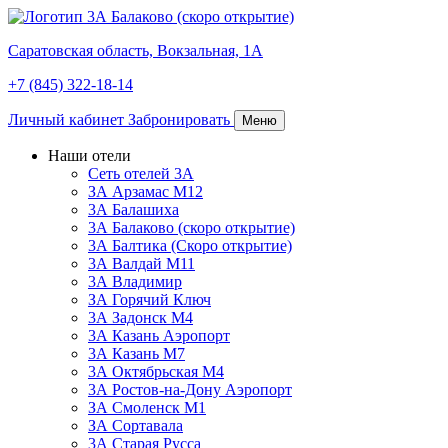
Саратовская область,
Вокзальная, 1А
+7 (845) 322-18-14
Личный кабинет
Забронировать
Меню
Наши отели
Сеть отелей 3А
ЗА Арзамас М12
3А Балашиха
3А Балаково (скоро открытие)
3А Балтика (Скоро открытие)
3А Валдай М11
3А Владимир
ЗА Горячий Ключ
3А Задонск М4
3А Казань Аэропорт
3А Казань M7
3А Октябрьская М4
3А Ростов-на-Дону Аэропорт
ЗА Смоленск М1
ЗА Сортавала
3А Старая Русса