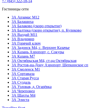
+7 (845) 322-18-14
Гостиницы сети
3А Арзамас М12
3А Балашиха
3А Балаково (скоро открытие)
ЗА Балтика (скоро открытие),
п. Куликово
ЗА Валдай M11
ЗА Владимир
3А Горячий ключ
3А Задонск М4,
с. Верхнее Казачье
3А Казань Аэропорт,
с. Сокуры
3А Казань М7
3А Октябрьская М4,
ст-ца Октябрьская
3А Ростов-на-Дону Аэропорт,
Щепкинское сп
ЗА Смоленск М1
3А Сортавала
3А Старая Русса
3А Суздаль
3А Узловая,
д. Огарёвка
3А Череповец
3А Шахты М4
3А Элиста
Travelline Start