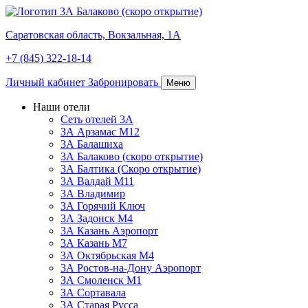
Саратовская область,
Вокзальная, 1А
+7 (845) 322-18-14
Личный кабинет
Забронировать
Меню
Наши отели
Сеть отелей 3А
ЗА Арзамас М12
3А Балашиха
3А Балаково (скоро открытие)
3А Балтика (Скоро открытие)
3А Валдай М11
3А Владимир
ЗА Горячий Ключ
3А Задонск М4
3А Казань Аэропорт
3А Казань M7
3А Октябрьская М4
3А Ростов-на-Дону Аэропорт
ЗА Смоленск М1
ЗА Сортавала
3А Старая Русса